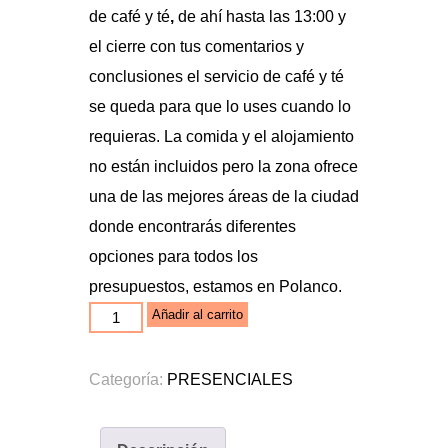
de café y té
,
de ahí hasta las 13:00 y
el cierre con tus comentarios y
conclusiones el servicio de café y té
se queda para que lo uses cuando lo
requieras. La comida y el alojamiento
no están incluidos pero la zona ofrece
una de las mejores áreas de la ciudad
donde encontrarás diferentes
opciones para todos los
presupuestos, estamos en Polanco.
Finanzas
Añadir al carrito
para
tu
Categoría:
PRESENCIALES
Florería
cantidad