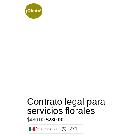
¡Oferta!
Contrato legal para
servicios florales
Original
Current
$
480.00
$
280.00
price
price
Peso mexicano ($) - MXN