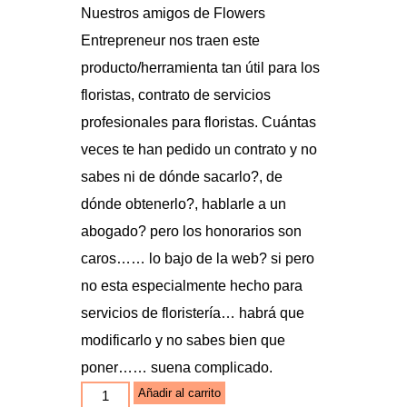
was:
is:
Nuestros amigos de Flowers
$480.00.
$280.00.
Entrepreneur nos traen este
producto/herramienta tan útil para los
floristas, contrato de servicios
profesionales para floristas. Cuántas
veces te han pedido un contrato y no
sabes ni de dónde sacarlo?, de
dónde obtenerlo?, hablarle a un
abogado? pero los honorarios son
caros…… lo bajo de la web? si pero
no esta especialmente hecho para
servicios de floristería… habrá que
modificarlo y no sabes bien que
poner…… suena complicado.
Contrato
Añadir al carrito