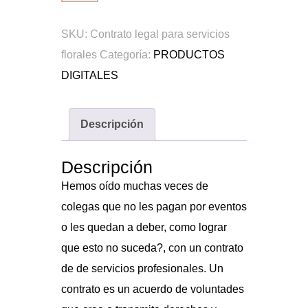
legal
para
SKU:
Contrato legal para servicios
servicios
florales
Categoría:
PRODUCTOS
florales
DIGITALES
cantidad
Descripción
Descripción
Hemos oído muchas veces de
colegas que no les pagan por eventos
o les quedan a deber, como lograr
que esto no suceda?, con un contrato
de de servicios profesionales. Un
contrato es un acuerdo de voluntades